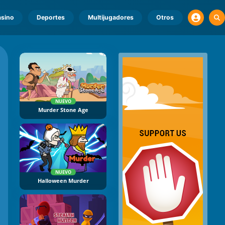
sino
Deportes
Multijugadores
Otros
NUEVO
Murder Stone Age
NUEVO
Halloween Murder