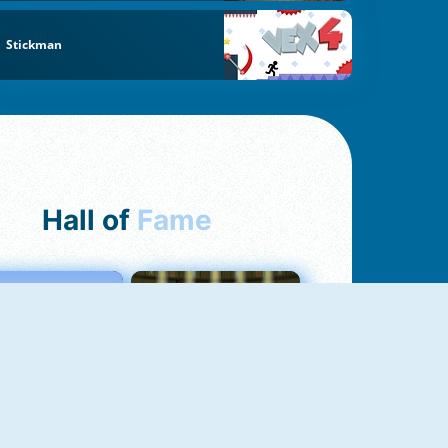
Stickman
Hall of
Fame
Love Tester
Fireboy And Watergirl 1