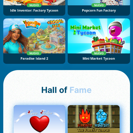
NUEVO
NUEVO
Idle Inventor: Factory Tycoon
Popcorn Fun Factory
NUEVO
NUEVO
Paradise Island 2
Mini Market Tycoon
Hall of
Fame