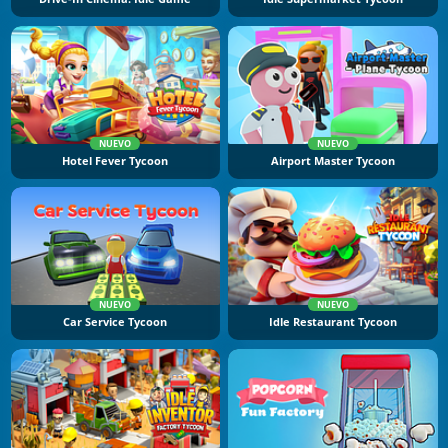
NUEVO
NUEVO
Hotel Fever Tycoon
Airport Master Tycoon
NUEVO
NUEVO
Car Service Tycoon
Idle Restaurant Tycoon