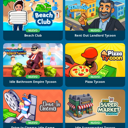
NUEVO
NUEVO
Beach Club
Rent Out Landlord Tycoon
NUEVO
NUEVO
Idle Bathroom Empire Tycoon
Pizza Tycoon
NUEVO
NUEVO
Drive-In Cinema: Idle Game
Idle Supermarket Tycoon