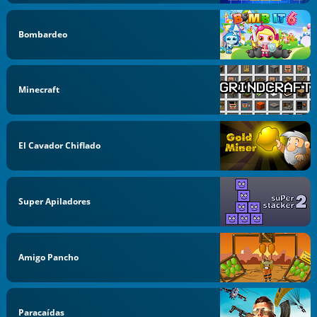
Bombardeo
Minecraft
El Cavador Chiflado
Super Apiladores
Amigo Pancho
Paracaídas