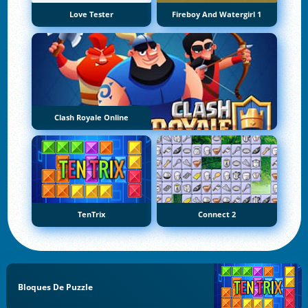
Love Tester
Fireboy And Watergirl 1
Clash Royale Online
TenTrix
Connect 2
Bloques De Puzzle