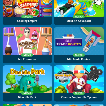
NUEVO
NUEVO
Cooking Empire
Build An Aquapark
NUEVO
NUEVO
Ice Cream Inc
Idle Trade Routes
NUEVO
NUEVO
Dino Idle Park
Cinema Empire Idle Tycoon