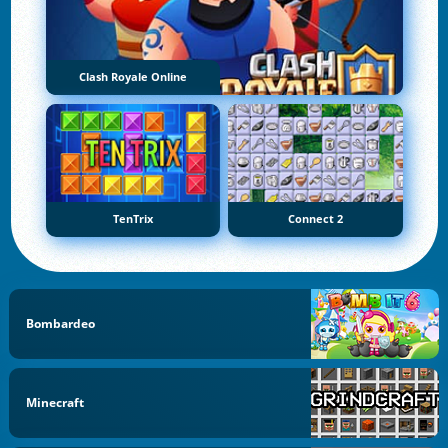
Clash Royale Online
TenTrix
Connect 2
Bombardeo
Minecraft