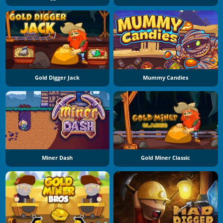
Gold Digger Jack
Mummy Candies
Miner Dash
Gold Miner Classic