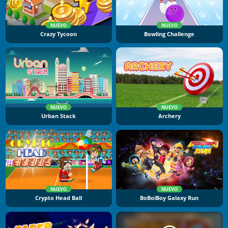
NUEVO
NUEVO
Crazy Tycoon
Bowling Challenge
NUEVO
NUEVO
Urban Stack
Archery
NUEVO
NUEVO
Crypto Head Ball
BoBoiBoy Galaxy Run