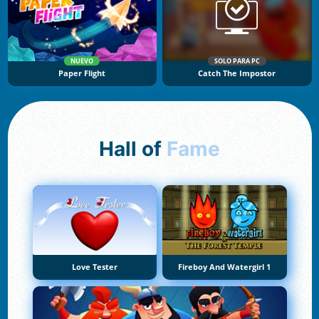
NUEVO
SOLO PARA PC
Paper Flight
Catch The Impostor
Hall of
Fame
Love Tester
Fireboy And Watergirl 1