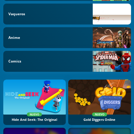
Vaqueros
Anime
Comics
NUEVO
NUEVO
Hide And Seek: The Original
Gold Diggers Online