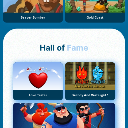
Beaver Bomber
Gold Coast
Hall of
Fame
Love Tester
Fireboy And Watergirl 1