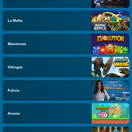
La Mafia
Monstruos
Vikingos
Policía
Arcane