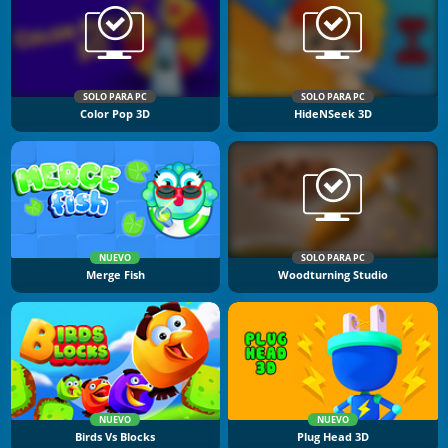
SOLO PARA PC
SOLO PARA PC
Color Pop 3D
HideNSeek 3D
NUEVO
SOLO PARA PC
Merge Fish
Woodturning Studio
NUEVO
NUEVO
Birds Vs Blocks
Plug Head 3D