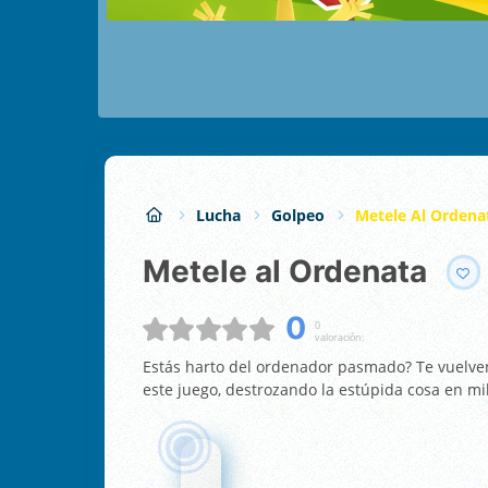
Lucha
Golpeo
Metele Al Ordena
Metele al Ordenata
0
0
valoración:
Estás harto del ordenador pasmado? Te vuelve
este juego, destrozando la estúpida cosa en mi