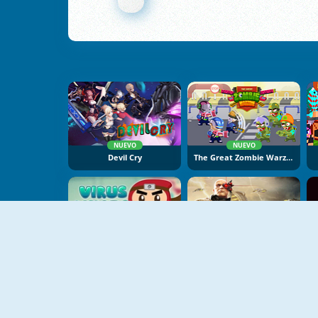
NUEVO
NUEVO
Devil Cry
The Great Zombie Warzone
Virus Ninja
Battle Pirates