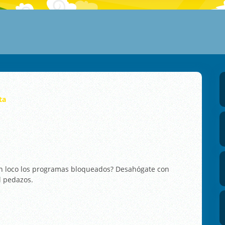
ta
n loco los programas bloqueados? Desahógate con
l pedazos.