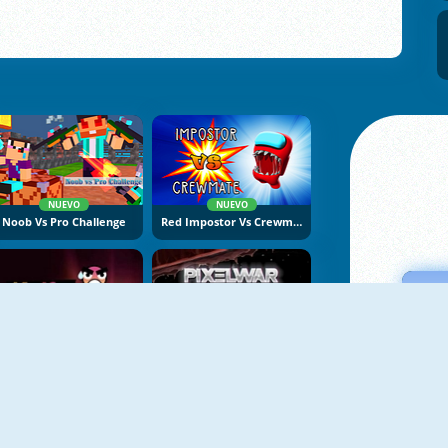
NUEVO
NUEVO
Noob Vs Pro Challenge
Red Impostor Vs Crewmate
KnifeBlades.io
Pixel War