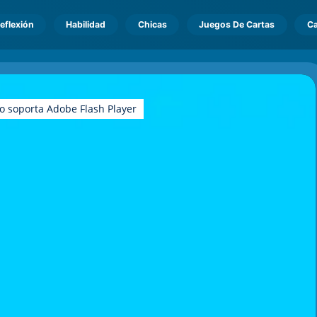
eflexión
Habilidad
Chicas
Juegos De Cartas
Ca
o soporta Adobe Flash Player