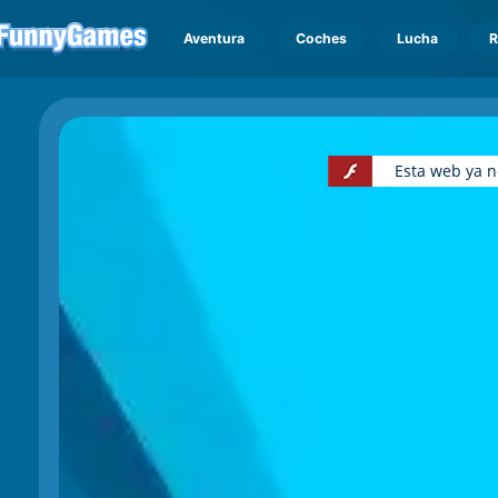
Aventura
Coches
Lucha
R
Esta web ya n