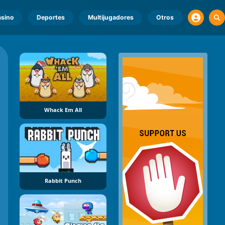
sino
Deportes
Multijugadores
Otros
Whack Em All
Rabbit Punch