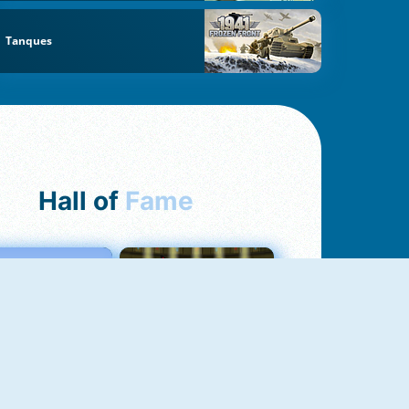
Tanques
Hall of
Fame
Love Tester
Fireboy And Watergirl 1