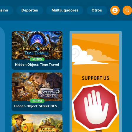
sino
Deportes
Multijugadores
Otros
NUEVO
Hidden Object: Time Travel
NUEVO
Hidden Object: Street Of Secrets