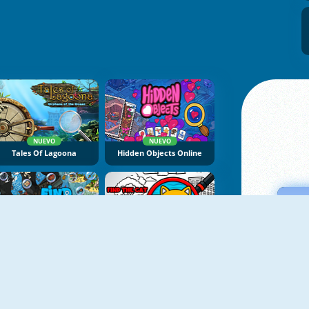
NUEVO
NUEVO
Tales Of Lagoona
Hidden Objects Online
NUEVO
Find Objects: Hidden Items
Find The Cat: Cat Search