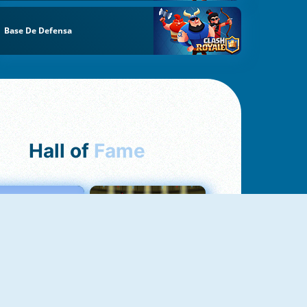
Base De Defensa
Hall of
Fame
Love Tester
Fireboy And Watergirl 1