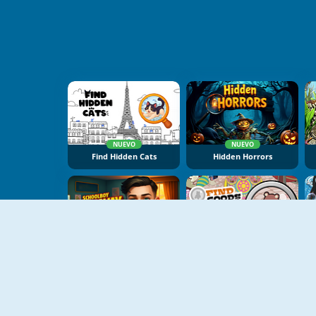
NUEVO
NUEVO
Find Hidden Cats
Hidden Horrors
NUEVO
NUEVO
Schoolboy Runaway: Room Escape
Find Goods