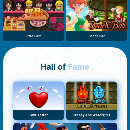
Pizza Cafe
Beach Bar
Hall of
Fame
Love Tester
Fireboy And Watergirl 1