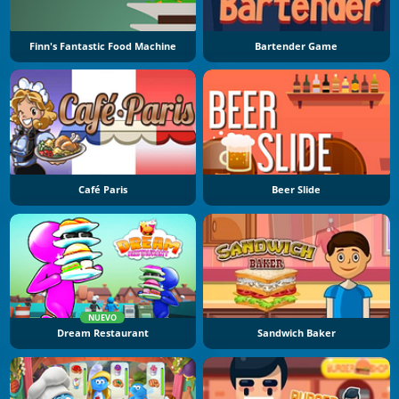
Finn's Fantastic Food Machine
Bartender Game
Café Paris
Beer Slide
NUEVO
Dream Restaurant
Sandwich Baker