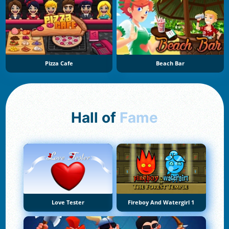
Pizza Cafe
Beach Bar
Hall of
Fame
Love Tester
Fireboy And Watergirl 1