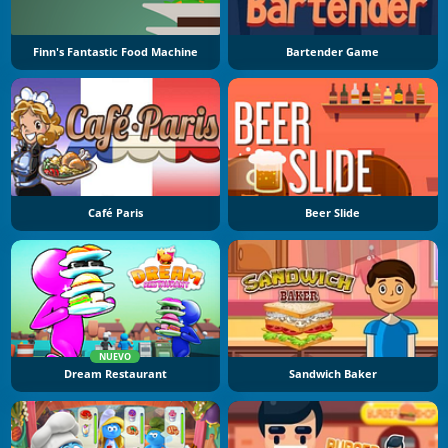
Finn's Fantastic Food Machine
Bartender Game
Café Paris
Beer Slide
NUEVO
Dream Restaurant
Sandwich Baker