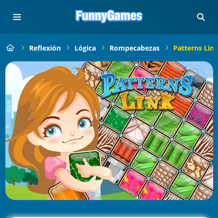
Reflexión
Lógica
Rompecabezas
Patterns Lin