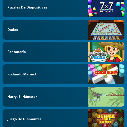
Puzzles De Diapositivas
Dados
Fontanería
Rodando Marmol
Harry, El Hámster
Juego De Diamantes