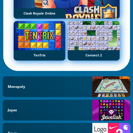
Clash Royale Online
TenTrix
Connect 2
Monopoly
Joyas