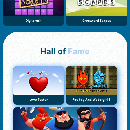
Digitcrush
Crossword Scapes
Hall of
Fame
Love Tester
Fireboy And Watergirl 1