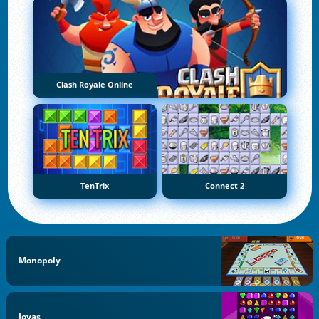
Clash Royale Online
TenTrix
Connect 2
Monopoly
Joyas