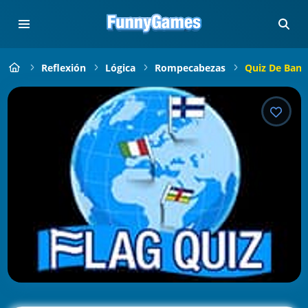
Reflexión
Lógica
Rompecabezas
Quiz De Band