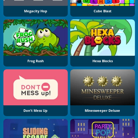
Megacity Hop
Cube Blast
Frog Rush
Hexa Blocks
Don't Mess Up
Minesweeper Deluxe