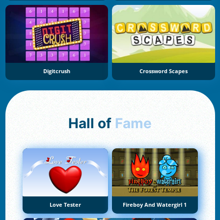
Digitcrush
Crossword Scapes
Hall of
Fame
Love Tester
Fireboy And Watergirl 1