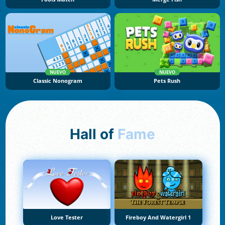
NUEVO
NUEVO
Classic Nonogram
Pets Rush
Hall of
Fame
Love Tester
Fireboy And Watergirl 1