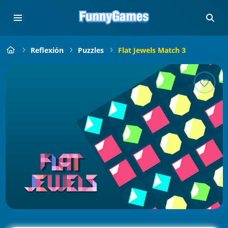
Reflexión
Puzzles
Flat Jewels Match 3