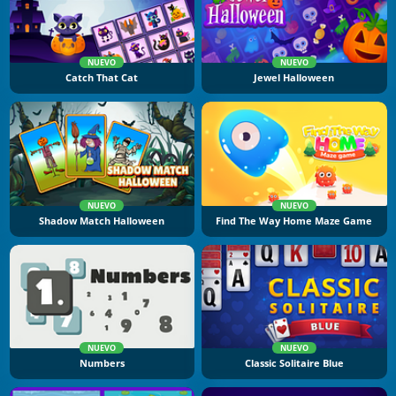
NUEVO
NUEVO
Catch That Cat
Jewel Halloween
NUEVO
NUEVO
Shadow Match Halloween
Find The Way Home Maze Game
NUEVO
NUEVO
Numbers
Classic Solitaire Blue