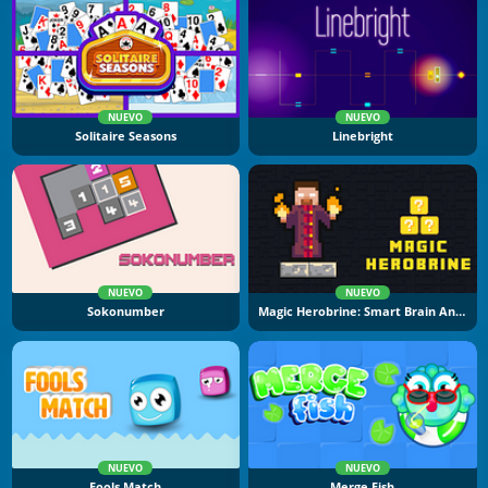
NUEVO
NUEVO
Solitaire Seasons
Linebright
NUEVO
NUEVO
Sokonumber
Magic Herobrine: Smart Brain And Puzzle Quest
NUEVO
NUEVO
Fools Match
Merge Fish