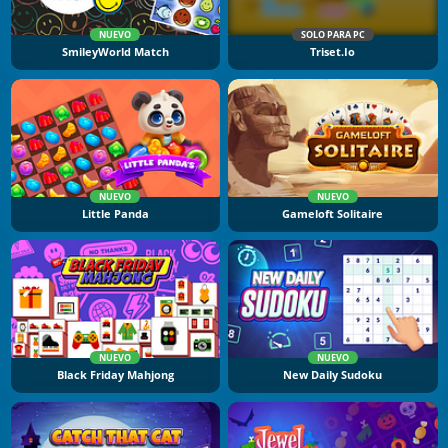
NUEVO
SOLO PARA PC
SmileyWorld Match
Triset.io
NUEVO
NUEVO
Little Panda
Gameloft Solitaire
NUEVO
NUEVO
Black Friday Mahjong
New Daily Sudoku