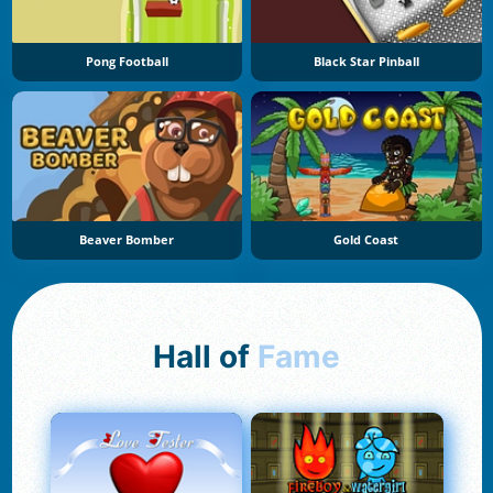
Pong Football
Black Star Pinball
Beaver Bomber
Gold Coast
Hall of
Fame