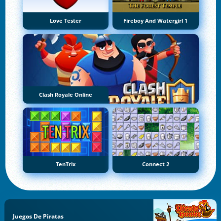
Love Tester
Fireboy And Watergirl 1
Clash Royale Online
TenTrix
Connect 2
Juegos De Piratas