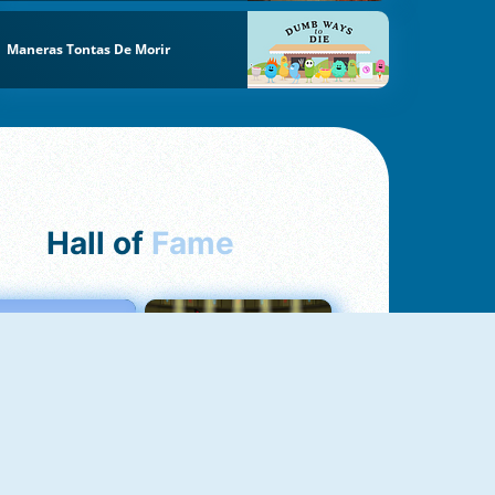
Maneras Tontas De Morir
Hall of
Fame
Love Tester
Fireboy And Watergirl 1