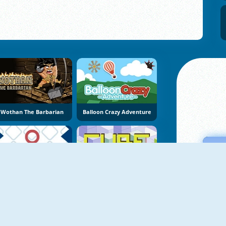
Wothan The Barbarian
Balloon Crazy Adventure
Climbing Ball
Cube Xtreme