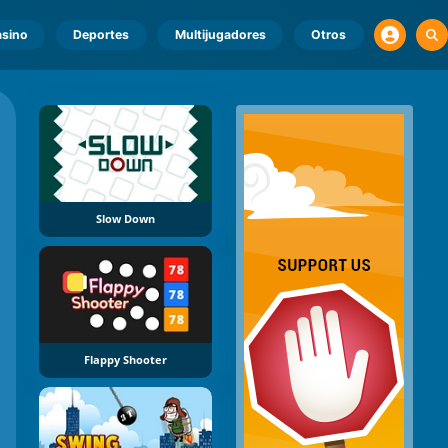
sino
Deportes
Multijugadores
Otros
Slow Down
Flappy Shooter