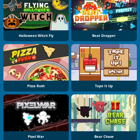
Halloween Witch Fly
Beat Dropper
Pizza Rush
Tape It Up
Pixel War
Bear Chase