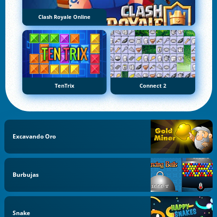
Clash Royale Online
TenTrix
Connect 2
Excavando Oro
Burbujas
Snake