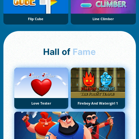
Flip Cube
Line Climber
Hall of
Fame
Love Tester
Fireboy And Watergirl 1