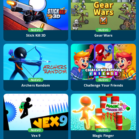
NUEVO
NUEVO
Stick Kill 3D
Gear Wars
NUEVO
NUEVO
Archers Random
Challenge Your Friends
NUEVO
NUEVO
Vex 9
Magic Finger