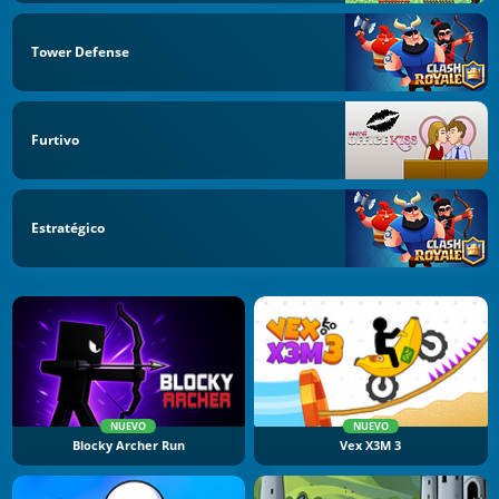
Tower Defense
Furtivo
Estratégico
NUEVO
NUEVO
Blocky Archer Run
Vex X3M 3