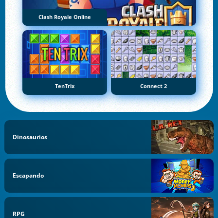
Clash Royale Online
TenTrix
Connect 2
Dinosaurios
Escapando
RPG