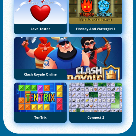
Love Tester
Fireboy And Watergirl 1
Clash Royale Online
TenTrix
Connect 2