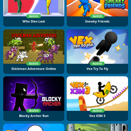
NUEVO
NUEVO
Who Dies Last
Sneaky Friends
NUEVO
NUEVO
Stickman Adventure Online
Vex Try To Fly
NUEVO
NUEVO
Blocky Archer Run
Vex X3M 3