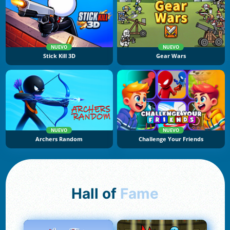
NUEVO
NUEVO
Stick Kill 3D
Gear Wars
NUEVO
NUEVO
Archers Random
Challenge Your Friends
Hall of
Fame