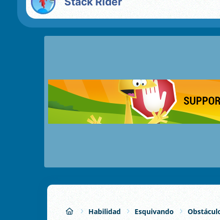
Stack Rider
Habilidad
Esquivando
Obstácul