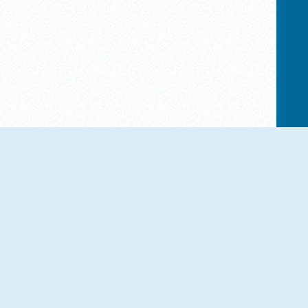
Wothan The Barbarian
Balloon Crazy Adventure