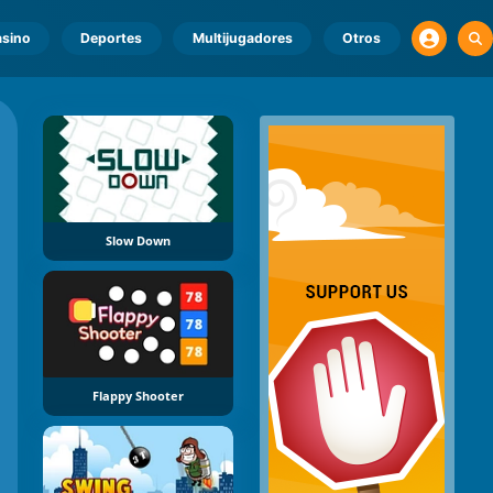
sino
Deportes
Multijugadores
Otros
Slow Down
Flappy Shooter