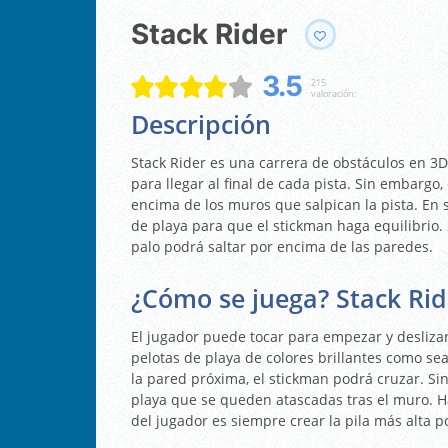
Stack Rider
3.5
215
valoración:
Descripción
Stack Rider es una carrera de obstáculos en 3D
para llegar al final de cada pista. Sin embargo, 
encima de los muros que salpican la pista. En 
de playa para que el stickman haga equilibrio. S
palo podrá saltar por encima de las paredes.
¿Cómo se juega? Stack Rid
El jugador puede tocar para empezar y desliza
pelotas de playa de colores brillantes como sea 
la pared próxima, el stickman podrá cruzar. Si
playa que se queden atascadas tras el muro. Ha
del jugador es siempre crear la pila más alta p