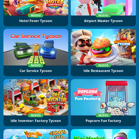
NUEVO
NUEVO
Hotel Fever Tycoon
Airport Master Tycoon
NUEVO
NUEVO
Car Service Tycoon
Idle Restaurant Tycoon
NUEVO
NUEVO
Idle Inventor: Factory Tycoon
Popcorn Fun Factory