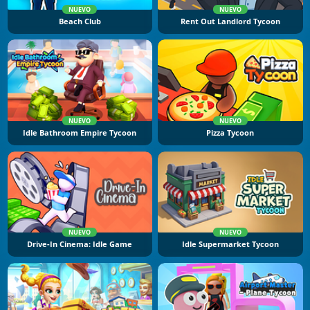
NUEVO
NUEVO
Beach Club
Rent Out Landlord Tycoon
NUEVO
NUEVO
Idle Bathroom Empire Tycoon
Pizza Tycoon
NUEVO
NUEVO
Drive-In Cinema: Idle Game
Idle Supermarket Tycoon