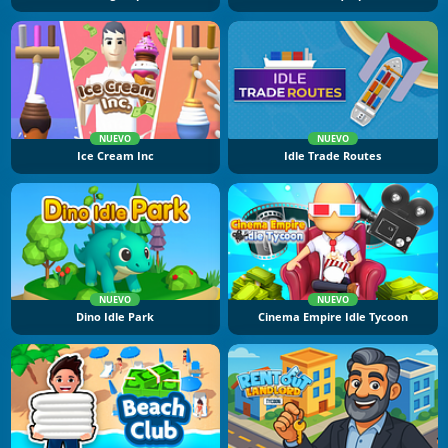
NUEVO
NUEVO
Ice Cream Inc
Idle Trade Routes
NUEVO
NUEVO
Dino Idle Park
Cinema Empire Idle Tycoon