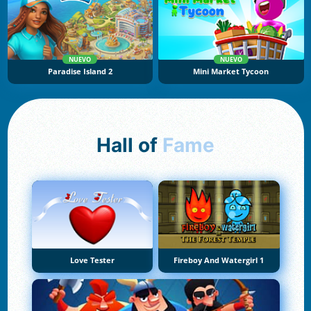
NUEVO
NUEVO
Paradise Island 2
Mini Market Tycoon
Hall of
Fame
Love Tester
Fireboy And Watergirl 1