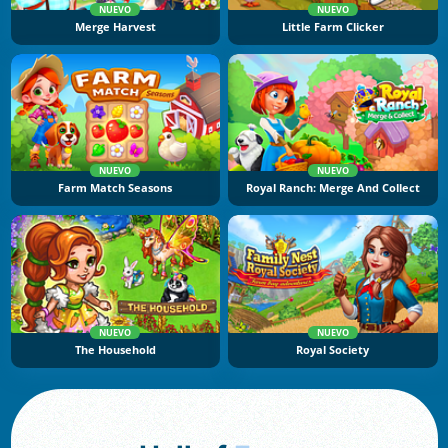
NUEVO
NUEVO
Merge Harvest
Little Farm Clicker
NUEVO
NUEVO
Farm Match Seasons
Royal Ranch: Merge And Collect
NUEVO
NUEVO
The Household
Royal Society