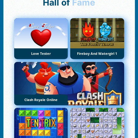
Hall of
Fame
Love Tester
Fireboy And Watergirl 1
Clash Royale Online