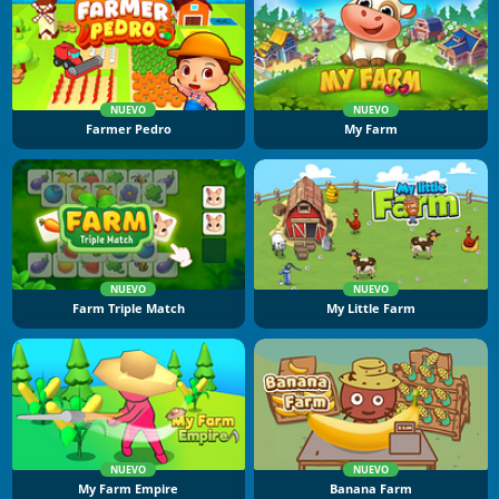
NUEVO
NUEVO
Farmer Pedro
My Farm
NUEVO
NUEVO
Farm Triple Match
My Little Farm
NUEVO
NUEVO
My Farm Empire
Banana Farm