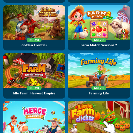
NUEVO
NUEVO
Golden Frontier
Farm Match Seasons 2
NUEVO
NUEVO
Idle Farm: Harvest Empire
Farming Life