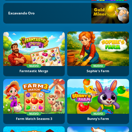
Excavando Oro
NUEVO
NUEVO
Farmtastic Merge
Sophie's Farm
NUEVO
NUEVO
Farm Match Seasons 3
Bunny's Farm