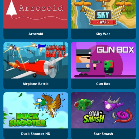
Arrozoid
Sky War
Airplane Battle
Gun Box
Duck Shooter HD
Star Smash