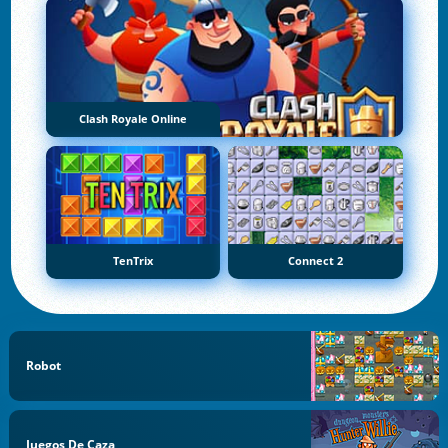
Clash Royale Online
TenTrix
Connect 2
Robot
Juegos De Caza