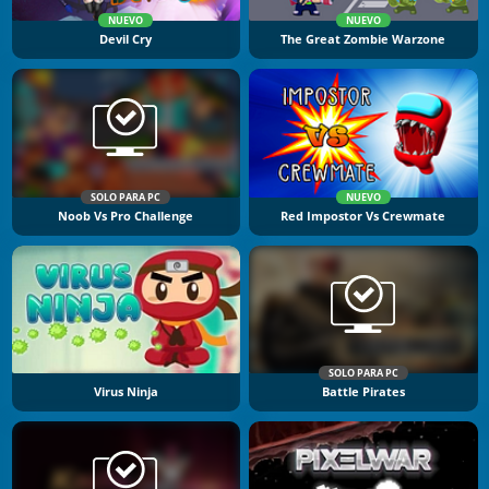
NUEVO
NUEVO
Devil Cry
The Great Zombie Warzone
SOLO PARA PC
NUEVO
Noob Vs Pro Challenge
Red Impostor Vs Crewmate
SOLO PARA PC
Virus Ninja
Battle Pirates