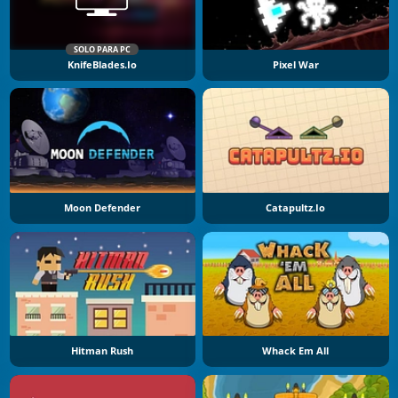
SOLO PARA PC
KnifeBlades.io
Pixel War
Moon Defender
Catapultz.io
Hitman Rush
Whack Em All