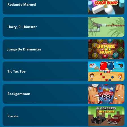
Rodando Marmol
Harry, El Hámster
Juego De Diamantes
Tic Tac Toe
Backgammon
Puzzle