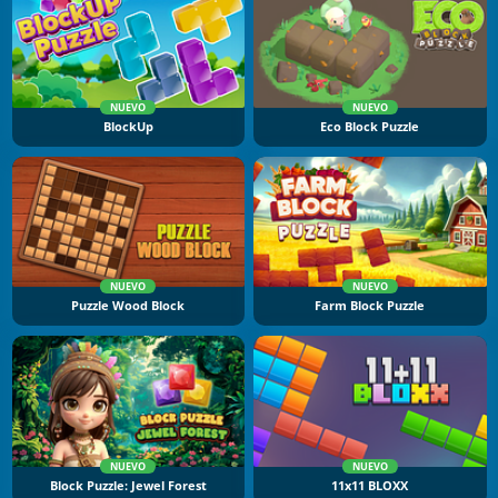
NUEVO
NUEVO
BlockUp
Eco Block Puzzle
NUEVO
NUEVO
Puzzle Wood Block
Farm Block Puzzle
NUEVO
NUEVO
Block Puzzle: Jewel Forest
11x11 BLOXX