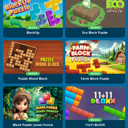
NUEVO
NUEVO
BlockUp
Eco Block Puzzle
NUEVO
NUEVO
Puzzle Wood Block
Farm Block Puzzle
NUEVO
NUEVO
Block Puzzle: Jewel Forest
11x11 BLOXX