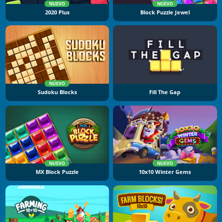
NUEVO
NUEVO
2020 Plus
Block Puzzle Jewel
NUEVO
Sudoku Blocks
Fill The Gap
NUEVO
NUEVO
MX Block Puzzle
10x10 Winter Gems