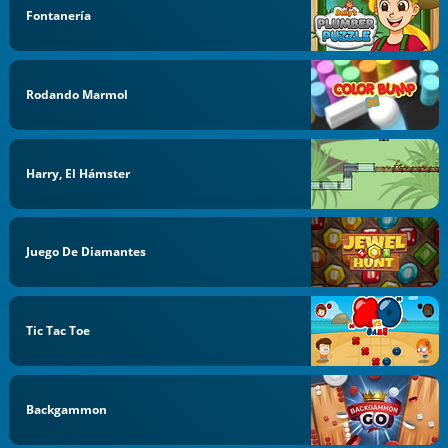
Fontanería
Rodando Marmol
Harry, El Hámster
Juego De Diamantes
Tic Tac Toe
Backgammon