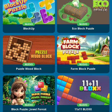
NUEVO
NUEVO
BlockUp
Eco Block Puzzle
NUEVO
NUEVO
Puzzle Wood Block
Farm Block Puzzle
NUEVO
NUEVO
Block Puzzle: Jewel Forest
11x11 BLOXX