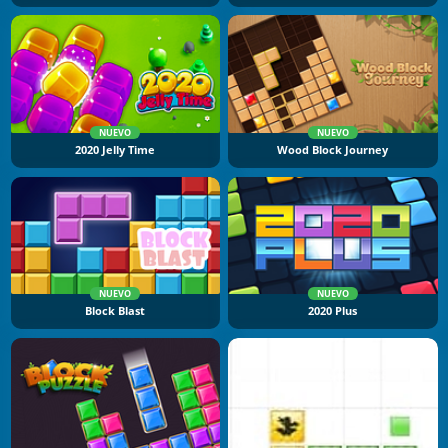
NUEVO
NUEVO
2020 Jelly Time
Wood Block Journey
NUEVO
NUEVO
Block Blast
2020 Plus