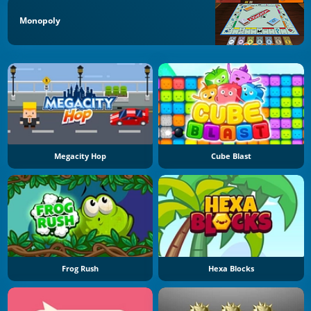
Monopoly
Megacity Hop
Cube Blast
Frog Rush
Hexa Blocks