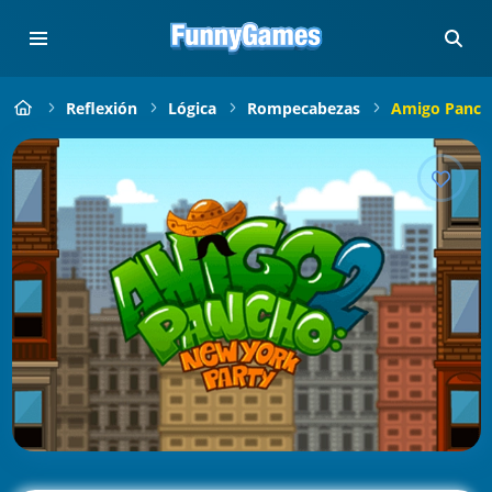
Reflexión
Lógica
Rompecabezas
Amigo Panch