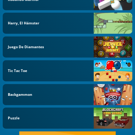
Harry, El Hámster
Juego De Diamantes
Tic Tac Toe
Backgammon
Puzzle