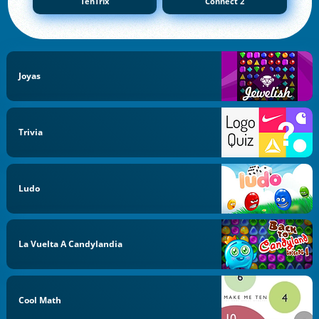
TenTrix
Connect 2
Joyas
Trivia
Ludo
La Vuelta A Candylandia
Cool Math