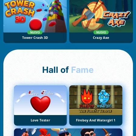
NUEVO
NUEVO
Tower Crash 3D
Crazy Axe
Hall of
Fame
Love Tester
Fireboy And Watergirl 1