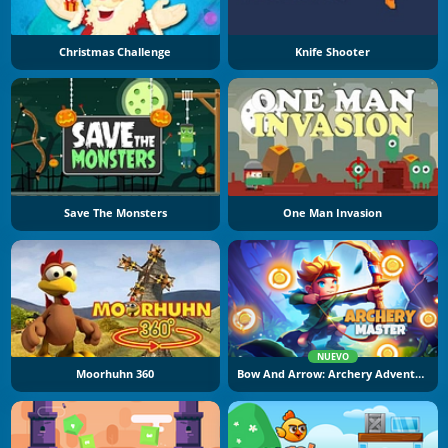
Christmas Challenge
Knife Shooter
Save The Monsters
One Man Invasion
NUEVO
Moorhuhn 360
Bow And Arrow: Archery Adventure