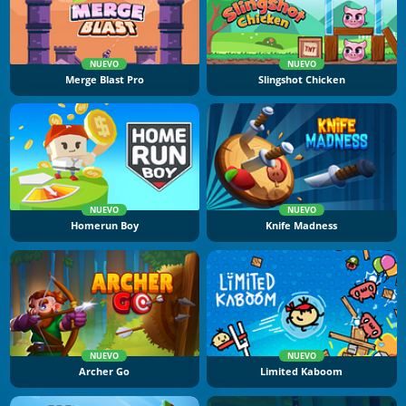
NUEVO
NUEVO
Merge Blast Pro
Slingshot Chicken
NUEVO
NUEVO
Homerun Boy
Knife Madness
NUEVO
NUEVO
Archer Go
Limited Kaboom