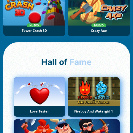
NUEVO
NUEVO
Tower Crash 3D
Crazy Axe
Hall of
Fame
Love Tester
Fireboy And Watergirl 1