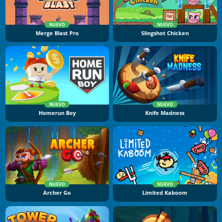
NUEVO
NUEVO
Merge Blast Pro
Slingshot Chicken
NUEVO
NUEVO
Homerun Boy
Knife Madness
NUEVO
NUEVO
Archer Go
Limited Kaboom