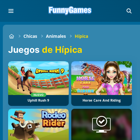
Chicas
Animales
Hípica
Juegos
de Hípica
NUEVO
Uphill Rush 9
Horse Care And Riding