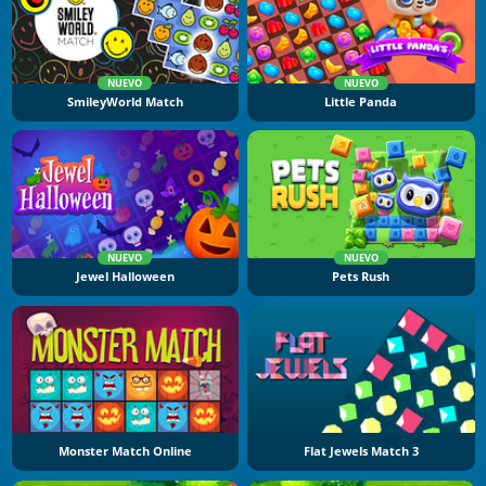
NUEVO
NUEVO
SmileyWorld Match
Little Panda
NUEVO
NUEVO
Jewel Halloween
Pets Rush
Monster Match Online
Flat Jewels Match 3