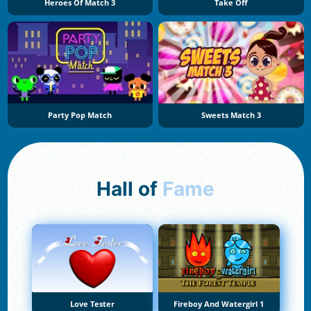
Heroes Of Match 3
Take Off
Party Pop Match
Sweets Match 3
Hall of
Fame
Love Tester
Fireboy And Watergirl 1