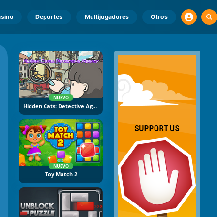
sino
Deportes
Multijugadores
Otros
NUEVO
Hidden Cats: Detective Agency
NUEVO
Toy Match 2