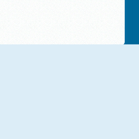
NUEVO
NUEVO
Little Panda
Gameloft Solitaire
NUEVO
NUEVO
Catch That Cat
Jewel Halloween