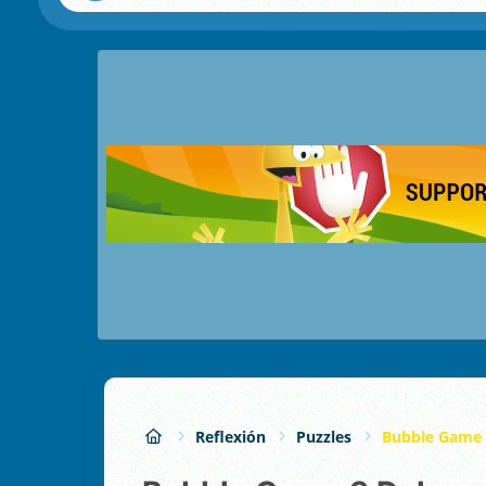
Reflexión
Puzzles
Bubble Game 