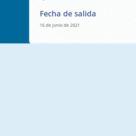
Fecha de salida
16 de junio de 2021
NUEVO
NUEVO
SmileyWorld Match
Triset.io
NUEVO
NUEVO
Black Friday Mahjong
New Daily Sudoku