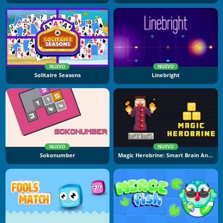
NUEVO
NUEVO
Solitaire Seasons
Linebright
NUEVO
NUEVO
Sokonumber
Magic Herobrine: Smart Brain And Puzzle Quest