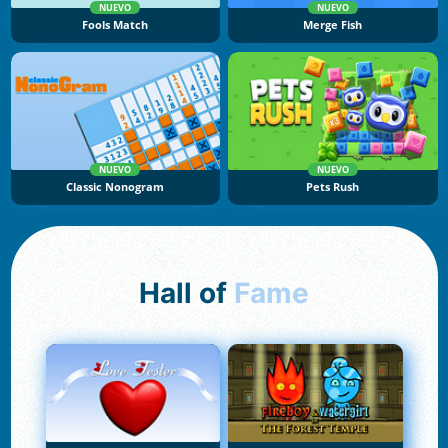
NUEVO
NUEVO
Fools Match
Merge Fish
NUEVO
NUEVO
Classic Nonogram
Pets Rush
Hall of
Fame