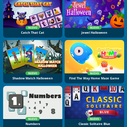
NUEVO
NUEVO
Catch That Cat
Jewel Halloween
NUEVO
NUEVO
Shadow Match Halloween
Find The Way Home Maze Game
NUEVO
NUEVO
Numbers
Classic Solitaire Blue