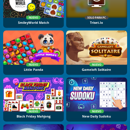
NUEVO
SOLO PARA PC
SmileyWorld Match
Triset.io
NUEVO
NUEVO
Little Panda
Gameloft Solitaire
NUEVO
NUEVO
Black Friday Mahjong
New Daily Sudoku