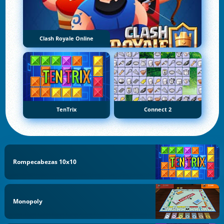
Clash Royale Online
TenTrix
Connect 2
Rompecabezas 10x10
Monopoly