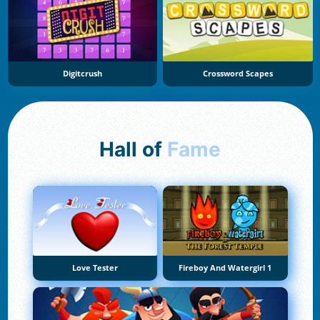
Digitcrush
Crossword Scapes
Hall of
Fame
Love Tester
Fireboy And Watergirl 1