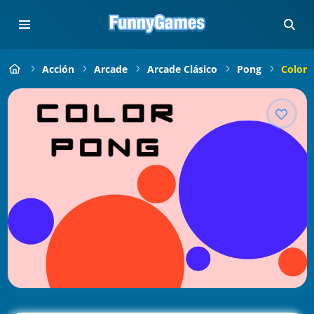
Acción
Arcade
Arcade Clásico
Pong
Color 