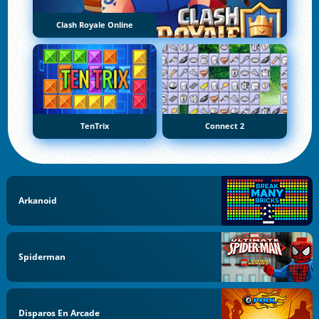
Clash Royale Online
TenTrix
Connect 2
Arkanoid
Spiderman
Disparos En Arcade