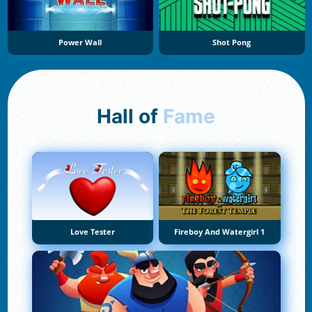
Power Wall
Shot Pong
Hall of
Fame
Love Tester
Fireboy And Watergirl 1