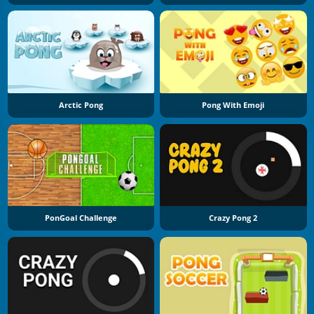
Arctic Pong
Pong With Emoji
PonGoal Challenge
Crazy Pong 2