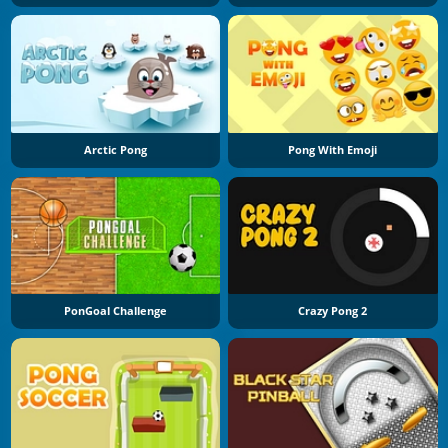
Arctic Pong
Pong With Emoji
PonGoal Challenge
Crazy Pong 2