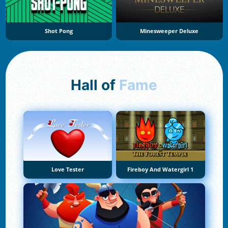
Shot Pong
Minesweeper Deluxe
Hall of
Fame
Love Tester
Fireboy And Watergirl 1