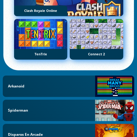
Clash Royale Online
TenTrix
Connect 2
Arkanoid
Spiderman
Disparos En Arcade