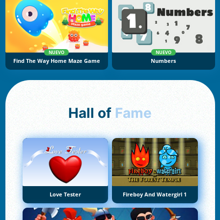
NUEVO
NUEVO
Find The Way Home Maze Game
Numbers
Hall of
Fame
Love Tester
Fireboy And Watergirl 1