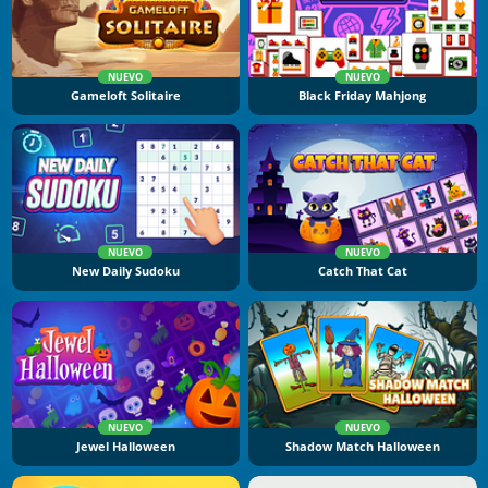
NUEVO
NUEVO
Gameloft Solitaire
Black Friday Mahjong
NUEVO
NUEVO
New Daily Sudoku
Catch That Cat
NUEVO
NUEVO
Jewel Halloween
Shadow Match Halloween