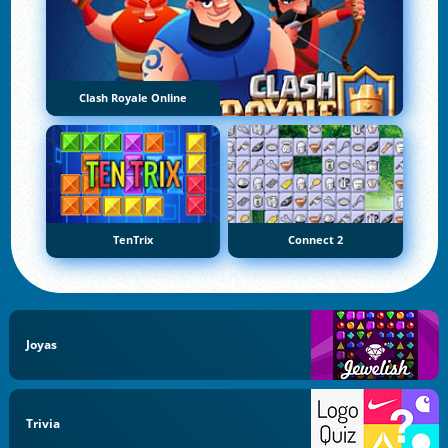
Clash Royale Online
TenTrix
Connect 2
Joyas
Trivia