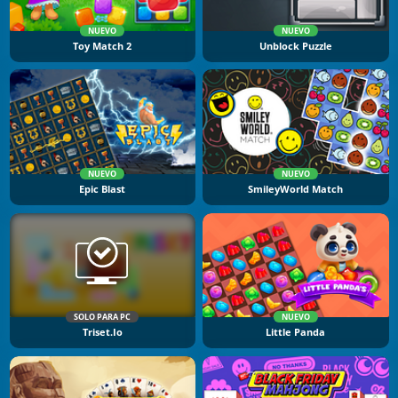
NUEVO
NUEVO
Toy Match 2
Unblock Puzzle
NUEVO
NUEVO
Epic Blast
SmileyWorld Match
SOLO PARA PC
NUEVO
Triset.io
Little Panda