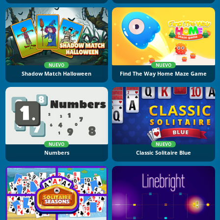
NUEVO
NUEVO
Shadow Match Halloween
Find The Way Home Maze Game
NUEVO
NUEVO
Numbers
Classic Solitaire Blue