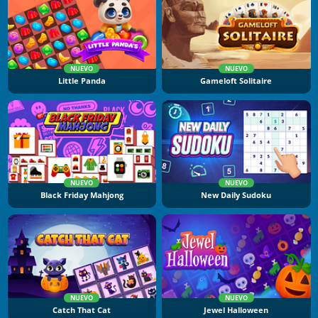
NUEVO
NUEVO
Little Panda
Gameloft Solitaire
NUEVO
NUEVO
Black Friday Mahjong
New Daily Sudoku
NUEVO
NUEVO
Catch That Cat
Jewel Halloween