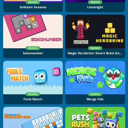
NUEVO
NUEVO
Solitaire Seasons
Linebright
NUEVO
NUEVO
Sokonumber
Magic Herobrine: Smart Brain And Puzzle Quest
NUEVO
NUEVO
Fools Match
Merge Fish