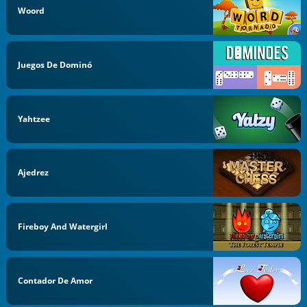
Woord
Juegos De Dominó
Yahtzee
Ajedrez
Fireboy And Watergirl
Contador De Amor