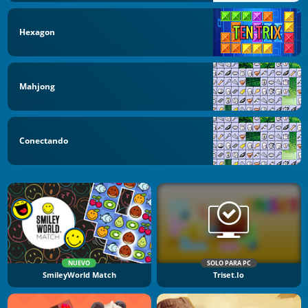
Hexagon
Mahjong
Conectando
NUEVO
SOLO PARA PC
SmileyWorld Match
Triset.io