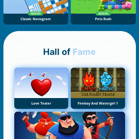
NUEVO
NUEVO
Classic Nonogram
Pets Rush
Hall of
Fame
Love Tester
Fireboy And Watergirl 1