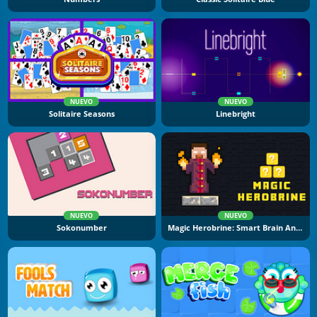
NUEVO
NUEVO
Solitaire Seasons
Linebright
NUEVO
NUEVO
Sokonumber
Magic Herobrine: Smart Brain And Puzzle Quest