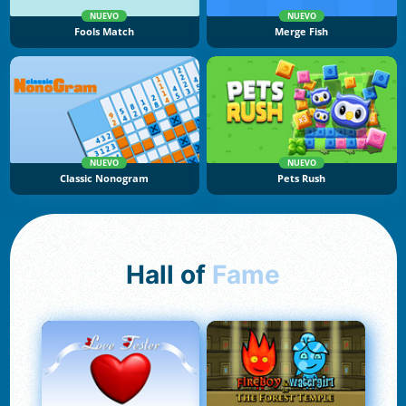
NUEVO
NUEVO
Fools Match
Merge Fish
NUEVO
NUEVO
Classic Nonogram
Pets Rush
Hall of
Fame