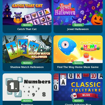
NUEVO
NUEVO
Catch That Cat
Jewel Halloween
NUEVO
NUEVO
Shadow Match Halloween
Find The Way Home Maze Game
NUEVO
NUEVO
Numbers
Classic Solitaire Blue