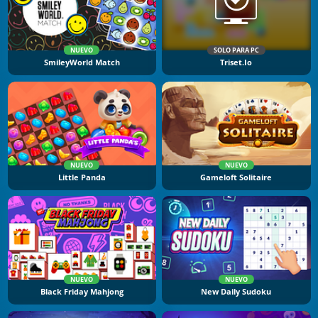
NUEVO
SOLO PARA PC
SmileyWorld Match
Triset.io
NUEVO
NUEVO
Little Panda
Gameloft Solitaire
NUEVO
NUEVO
Black Friday Mahjong
New Daily Sudoku