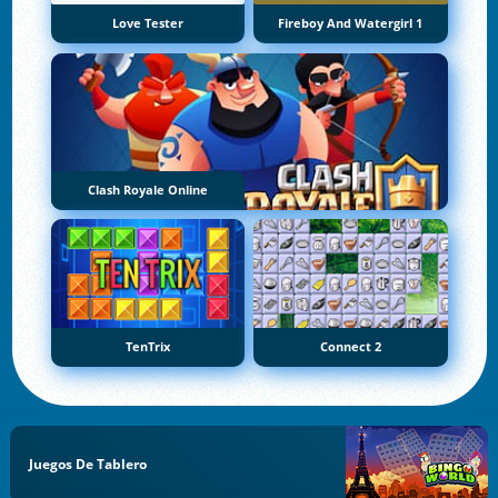
Love Tester
Fireboy And Watergirl 1
Clash Royale Online
TenTrix
Connect 2
Juegos De Tablero