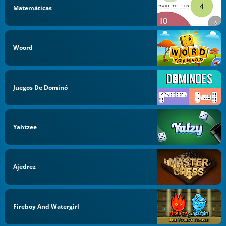
Matemáticas
Woord
Juegos De Dominó
Yahtzee
Ajedrez
Fireboy And Watergirl