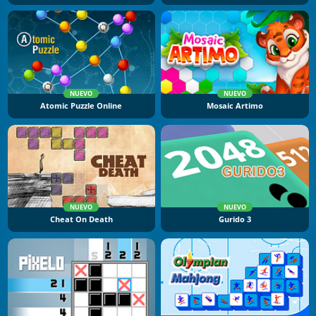
NUEVO
NUEVO
Atomic Puzzle Online
Mosaic Artimo
NUEVO
NUEVO
Cheat On Death
Gurido 3