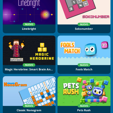
NUEVO
NUEVO
Linebright
Sokonumber
NUEVO
NUEVO
Magic Herobrine: Smart Brain And Puzzle Quest
Fools Match
NUEVO
NUEVO
Classic Nonogram
Pets Rush