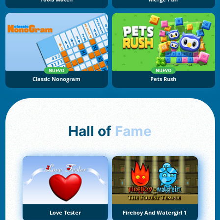
NUEVO
NUEVO
Classic Nonogram
Pets Rush
Hall of
Fame
Love Tester
Fireboy And Watergirl 1