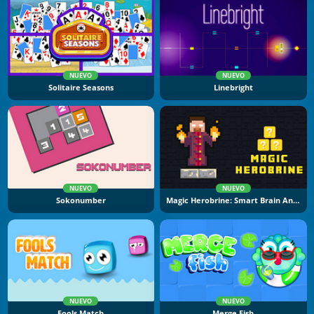
NUEVO
NUEVO
Solitaire Seasons
Linebright
NUEVO
NUEVO
Sokonumber
Magic Herobrine: Smart Brain And Puzzle Quest
NUEVO
NUEVO
Fools Match
Merge Fish