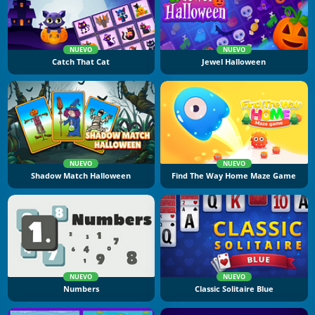
NUEVO
NUEVO
Catch That Cat
Jewel Halloween
NUEVO
NUEVO
Shadow Match Halloween
Find The Way Home Maze Game
NUEVO
NUEVO
Numbers
Classic Solitaire Blue