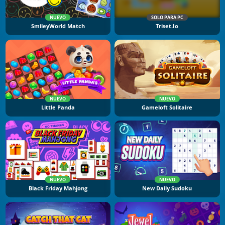
NUEVO
SOLO PARA PC
SmileyWorld Match
Triset.io
NUEVO
NUEVO
Little Panda
Gameloft Solitaire
NUEVO
NUEVO
Black Friday Mahjong
New Daily Sudoku