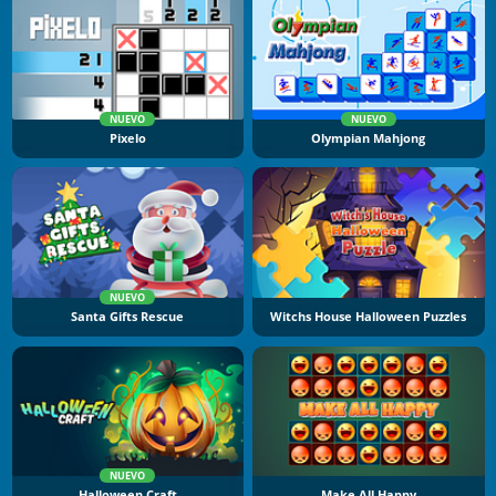
NUEVO
NUEVO
Pixelo
Olympian Mahjong
NUEVO
Santa Gifts Rescue
Witchs House Halloween Puzzles
NUEVO
Halloween Craft
Make All Happy