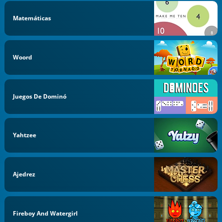
Matemáticas
Woord
Juegos De Dominó
Yahtzee
Ajedrez
Fireboy And Watergirl