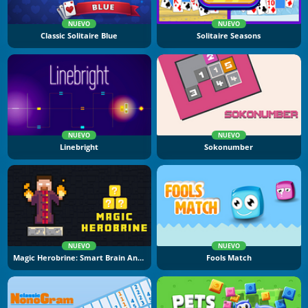
NUEVO
NUEVO
Classic Solitaire Blue
Solitaire Seasons
NUEVO
NUEVO
Linebright
Sokonumber
NUEVO
NUEVO
Magic Herobrine: Smart Brain And Puzzle Quest
Fools Match