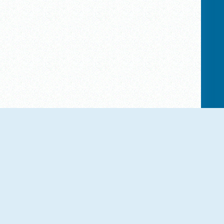
NUEVO
NUEVO
Little Panda
Gameloft Solitaire