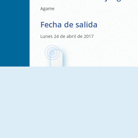
Agame
Fecha de salida
Lunes 24 de abril de 2017
NUEVO
NUEVO
SmileyWorld Match
Triset.io