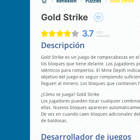
Reflexión
Puzzles
Gold Strike
Gold Strike
3.7
9223
valoración:
Descripción
Gold Strike es un juego de rompecabezas en el
los bloques que tiene delante. Los jugadores
idénticos para romperlos. El Mine Depth indica
objetivo del juego es seguir rompiendo suficien
lleguen al minero. Los bloques que contienen 
¿Cómo se juega? Gold Strike
Los jugadores pueden tocar cualquier combinac
ellas. Nuevos bloques aparecen automáticamen
De vez en cuando caen bloques adicionales de
de baldosas.
Desarrollador de juegos