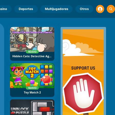
sino
Deportes
Multijugadores
Otros
NUEVO
Hidden Cats: Detective Agency
NUEVO
Toy Match 2