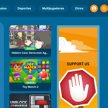
sino
Deportes
Multijugadores
Otros
NUEVO
Hidden Cats: Detective Agency
NUEVO
Toy Match 2