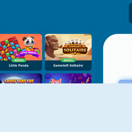
NUEVO
NUEVO
Little Panda
Gameloft Solitaire
NUEVO
NUEVO
Catch That Cat
Jewel Halloween