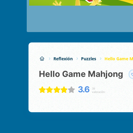
Reflexión
Puzzles
Hello Game M
Hello Game Mahjong
3.6
39
valoración: