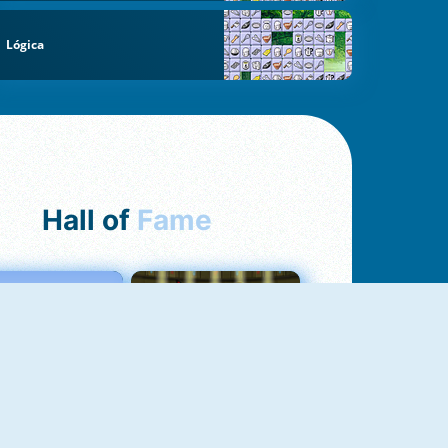
Lógica
Hall of
Fame
Love Tester
Fireboy And Watergirl 1