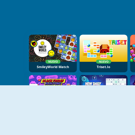
NUEVO
NUEVO
SmileyWorld Match
Triset.io
NUEVO
NUEVO
Black Friday Mahjong
New Daily Sudoku