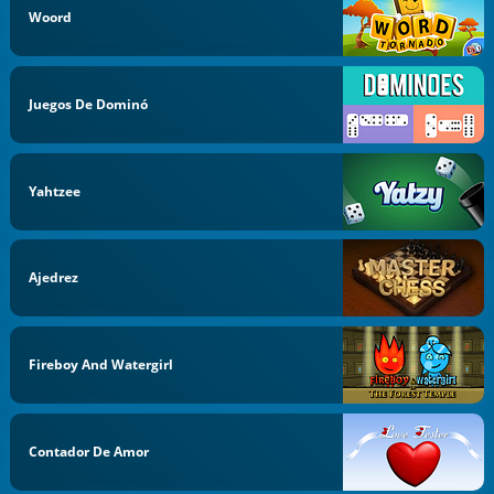
Woord
Juegos De Dominó
Yahtzee
Ajedrez
Fireboy And Watergirl
Contador De Amor