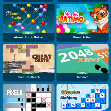
NUEVO
NUEVO
Atomic Puzzle Online
Mosaic Artimo
NUEVO
NUEVO
Cheat On Death
Gurido 3