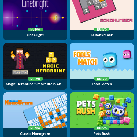
NUEVO
NUEVO
Linebright
Sokonumber
NUEVO
NUEVO
Magic Herobrine: Smart Brain And Puzzle Quest
Fools Match
NUEVO
NUEVO
Classic Nonogram
Pets Rush