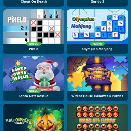
Cheat On Death
Gurido 3
NUEVO
NUEVO
Pixelo
Olympian Mahjong
NUEVO
Santa Gifts Rescue
Witchs House Halloween Puzzles