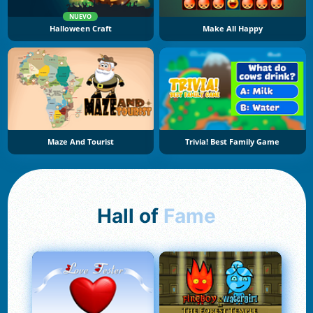
NUEVO
Halloween Craft
Make All Happy
Maze And Tourist
Trivia! Best Family Game
Hall of
Fame