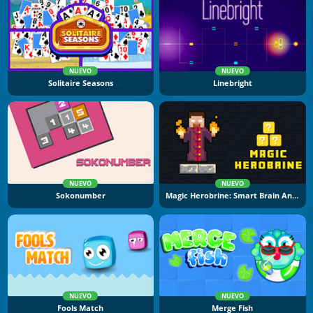
NUEVO
NUEVO
Solitaire Seasons
Linebright
NUEVO
NUEVO
Sokonumber
Magic Herobrine: Smart Brain And Puzzle Quest
NUEVO
NUEVO
Fools Match
Merge Fish