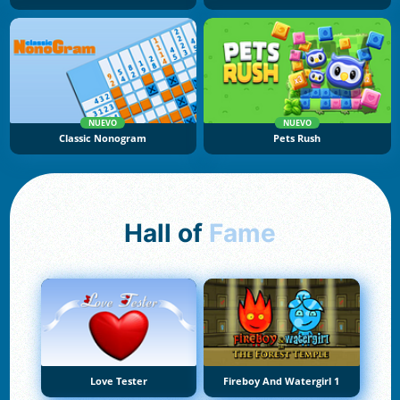
NUEVO
NUEVO
Classic Nonogram
Pets Rush
Hall of
Fame
Love Tester
Fireboy And Watergirl 1