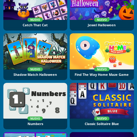
NUEVO
NUEVO
Catch That Cat
Jewel Halloween
NUEVO
NUEVO
Shadow Match Halloween
Find The Way Home Maze Game
NUEVO
NUEVO
Numbers
Classic Solitaire Blue