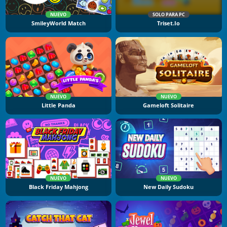
NUEVO
SOLO PARA PC
SmileyWorld Match
Triset.io
NUEVO
NUEVO
Little Panda
Gameloft Solitaire
NUEVO
NUEVO
Black Friday Mahjong
New Daily Sudoku