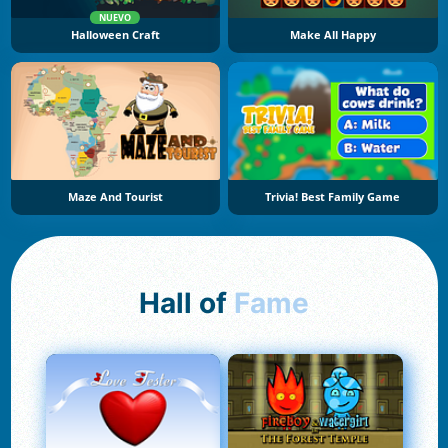
NUEVO
Halloween Craft
Make All Happy
Maze And Tourist
Trivia! Best Family Game
Hall of
Fame