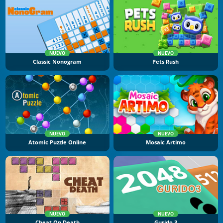
NUEVO
NUEVO
Classic Nonogram
Pets Rush
NUEVO
NUEVO
Atomic Puzzle Online
Mosaic Artimo
NUEVO
NUEVO
Cheat On Death
Gurido 3