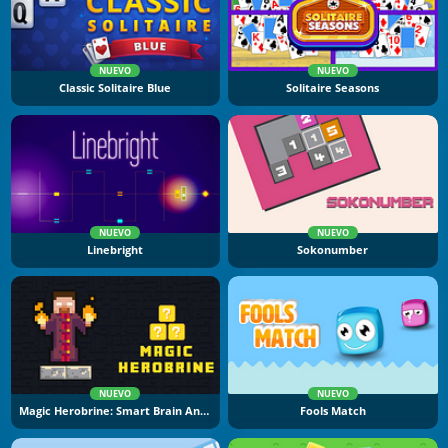
NUEVO
NUEVO
Classic Solitaire Blue
Solitaire Seasons
NUEVO
NUEVO
Linebright
Sokonumber
NUEVO
NUEVO
Magic Herobrine: Smart Brain And Puzzle Quest
Fools Match