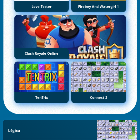
Love Tester
Fireboy And Watergirl 1
Clash Royale Online
TenTrix
Connect 2
Lógica