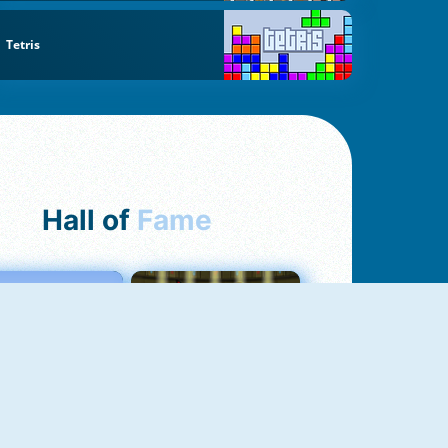
Tetris
Hall of
Fame
Love Tester
Fireboy And Watergirl 1