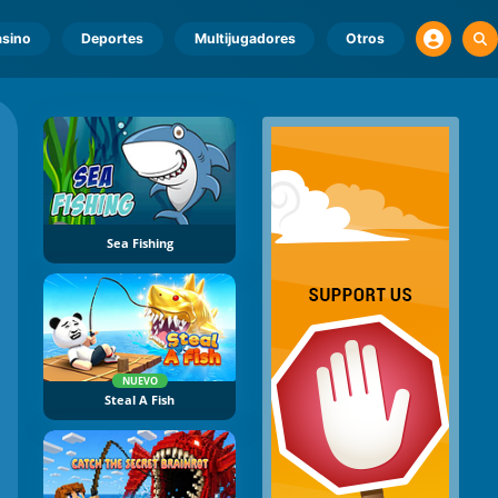
sino
Deportes
Multijugadores
Otros
Sea Fishing
NUEVO
Steal A Fish