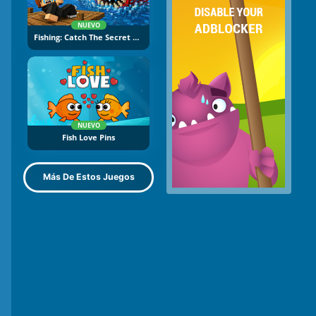
NUEVO
Fishing: Catch The Secret Brainrot
NUEVO
Fish Love Pins
Más De Estos Juegos