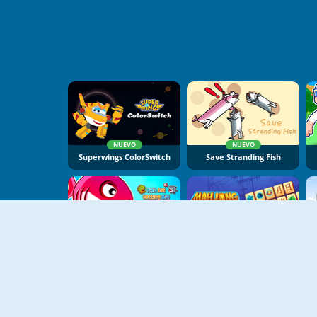
NUEVO
NUEVO
Superwings ColorSwitch
Save Stranding Fish
NUEVO
NUEVO
Fish Eat Getting Big
FishConnect