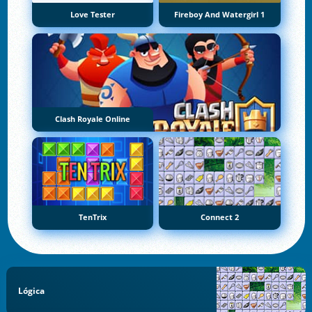
Love Tester
Fireboy And Watergirl 1
Clash Royale Online
TenTrix
Connect 2
Lógica