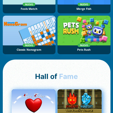
NUEVO
NUEVO
Fools Match
Merge Fish
NUEVO
NUEVO
Classic Nonogram
Pets Rush
Hall of
Fame