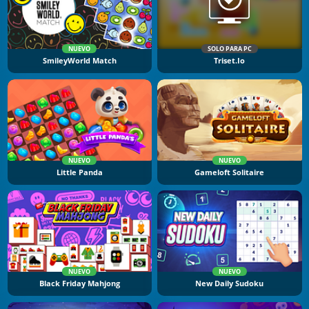
NUEVO
SOLO PARA PC
SmileyWorld Match
Triset.io
NUEVO
NUEVO
Little Panda
Gameloft Solitaire
NUEVO
NUEVO
Black Friday Mahjong
New Daily Sudoku