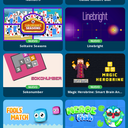
NUEVO
NUEVO
Solitaire Seasons
Linebright
NUEVO
NUEVO
Sokonumber
Magic Herobrine: Smart Brain And Puzzle Quest