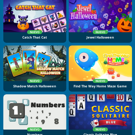
NUEVO
NUEVO
Catch That Cat
Jewel Halloween
NUEVO
NUEVO
Shadow Match Halloween
Find The Way Home Maze Game
NUEVO
NUEVO
Numbers
Classic Solitaire Blue