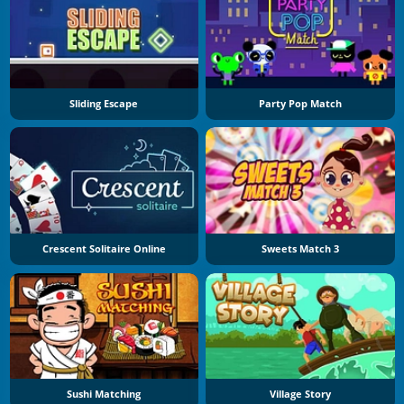
Sliding Escape
Party Pop Match
Crescent Solitaire Online
Sweets Match 3
Sushi Matching
Village Story