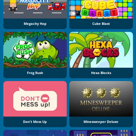
Megacity Hop
Cube Blast
Frog Rush
Hexa Blocks
Don't Mess Up
Minesweeper Deluxe