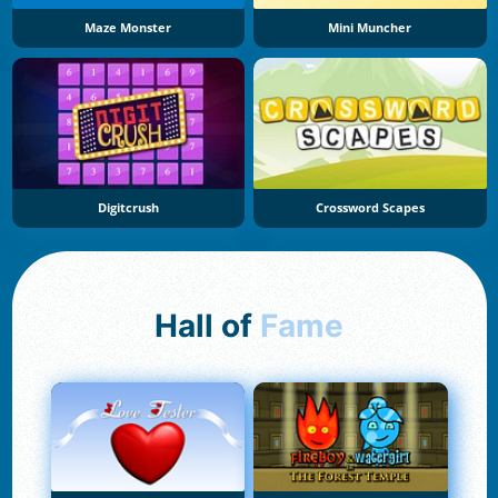
Maze Monster
Mini Muncher
Digitcrush
Crossword Scapes
Hall of
Fame