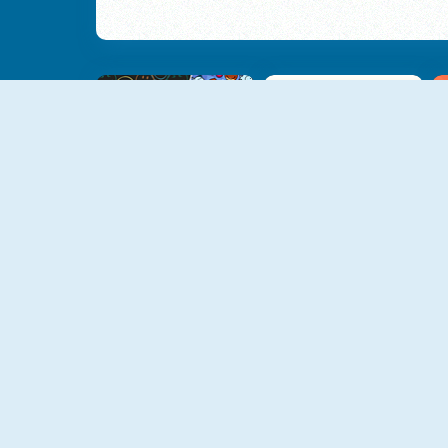
NUEVO
NUEVO
SmileyWorld Match
Triset.io
NUEVO
NUEVO
Black Friday Mahjong
New Daily Sudoku
NUEVO
NUEVO