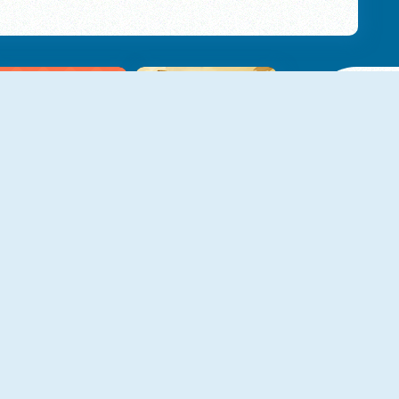
NUEVO
NUEVO
Little Panda
Gameloft Solitaire
NUEVO
NUEVO
Catch That Cat
Jewel Halloween
NUEVO
NUEVO