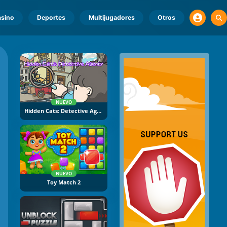
sino
Deportes
Multijugadores
Otros
NUEVO
Hidden Cats: Detective Agency
NUEVO
Toy Match 2