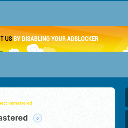
ect Remastered
astered