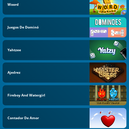
Woord
Juegos De Dominó
Yahtzee
Ajedrez
Fireboy And Watergirl
Contador De Amor