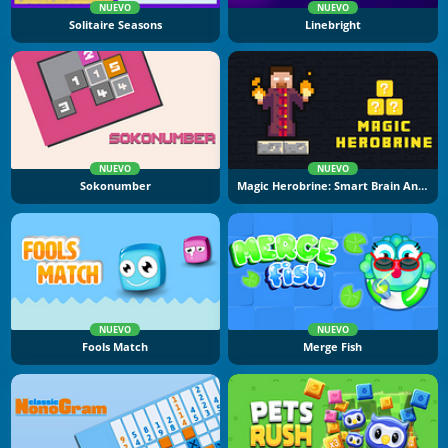
NUEVO
NUEVO
Solitaire Seasons
Linebright
NUEVO
NUEVO
Sokonumber
Magic Herobrine: Smart Brain And Puzzle Quest
NUEVO
NUEVO
Fools Match
Merge Fish