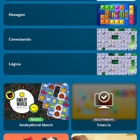
Hexagon
Conectando
Lógica
NUEVO
SOLO PARA PC
SmileyWorld Match
Triset.io