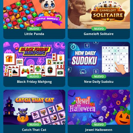
NUEVO
NUEVO
Little Panda
Gameloft Solitaire
NUEVO
NUEVO
Black Friday Mahjong
New Daily Sudoku
NUEVO
NUEVO
Catch That Cat
Jewel Halloween