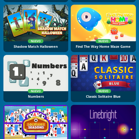
NUEVO
NUEVO
Shadow Match Halloween
Find The Way Home Maze Game
NUEVO
NUEVO
Numbers
Classic Solitaire Blue