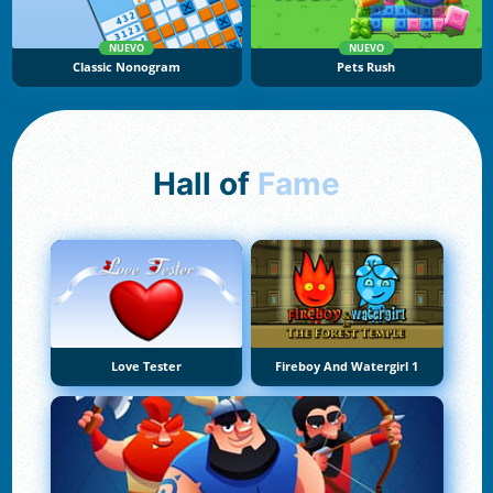
NUEVO
NUEVO
Classic Nonogram
Pets Rush
Hall of
Fame
Love Tester
Fireboy And Watergirl 1